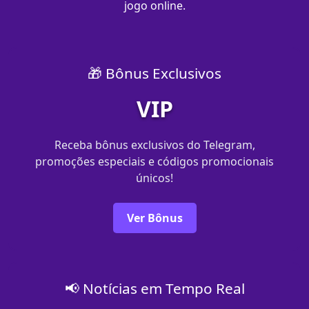
jogo online.
🎁 Bônus Exclusivos
VIP
Receba bônus exclusivos do Telegram,
promoções especiais e códigos promocionais
únicos!
Ver Bônus
📢 Notícias em Tempo Real