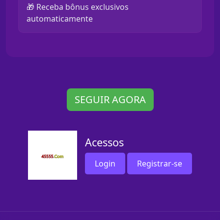
🎁 Receba bônus exclusivos
automaticamente
SEGUIR AGORA
Acessos
Login
Registrar-se