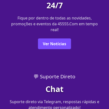
24/7
Fique por dentro de todas as novidades,
promoções e eventos da 45555.Com em tempo
real!
Ver Notícias
💬 Suporte Direto
Chat
Suporte direto via Telegram, respostas rápidas e
atendimento personalizado!