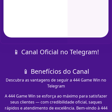
📱 Canal Oficial no Telegram!
📱 Benefícios do Canal
Descubra as vantagens de seguir a 444 Game Win no
Telegram
A 444 Game Win se esforça ao máximo para satisfazer
seus clientes — com credibilidade oficial, saques
rápidos e atendimento de excelência. Bem-vindo à 444