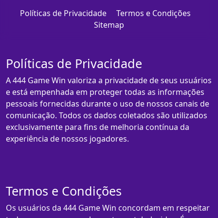
Políticas de Privacidade
Termos e Condições
Sitemap
Políticas de Privacidade
A 444 Game Win valoriza a privacidade de seus usuários
e está empenhada em proteger todas as informações
pessoais fornecidas durante o uso de nossos canais de
comunicação. Todos os dados coletados são utilizados
exclusivamente para fins de melhoria contínua da
experiência de nossos jogadores.
Termos e Condições
Os usuários da 444 Game Win concordam em respeitar