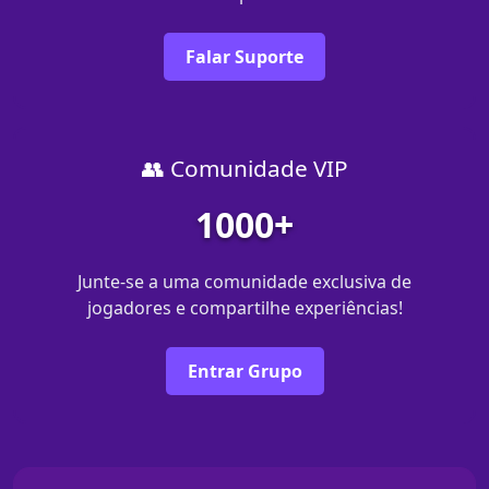
Falar Suporte
👥 Comunidade VIP
1000+
Junte-se a uma comunidade exclusiva de
jogadores e compartilhe experiências!
Entrar Grupo