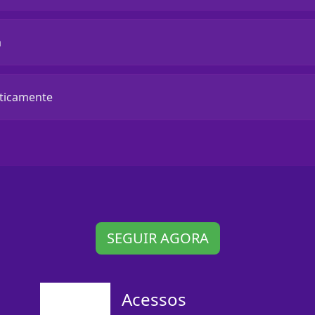
a
aticamente
SEGUIR AGORA
Acessos