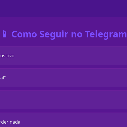
📱 Como Seguir no Telegram
ositivo
al"
erder nada