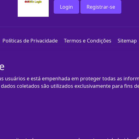
Login
Registrar-se
Políticas de Privacidade
Termos e Condições
Sitemap
de
eus usuários e está empenhada em proteger todas as infor
dados coletados são utilizados exclusivamente para fins d