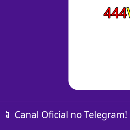
📱 Canal Oficial no Telegram!