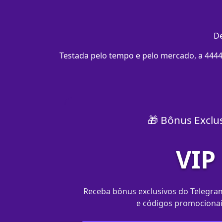
De
Testada pelo tempo e pelo mercado, a 4444
🎁 Bônus Exclu
VIP
Receba bônus exclusivos do Telegra
e códigos promocionai