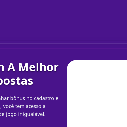
n A Melhor
postas
nhar bônus no cadastro e
, você tem acesso a
e jogo inigualável.