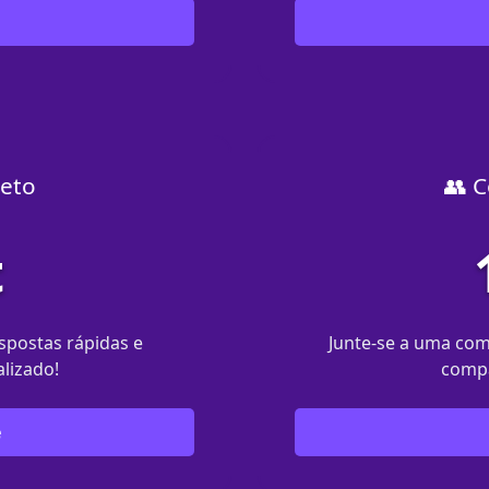
reto
👥 
t
espostas rápidas e
Junte-se a uma com
lizado!
compa
e