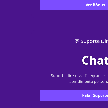
Ver Bônus
💬 Suporte Di
Cha
Suporte direto via Telegram, r
atendimento persona
Falar Suport