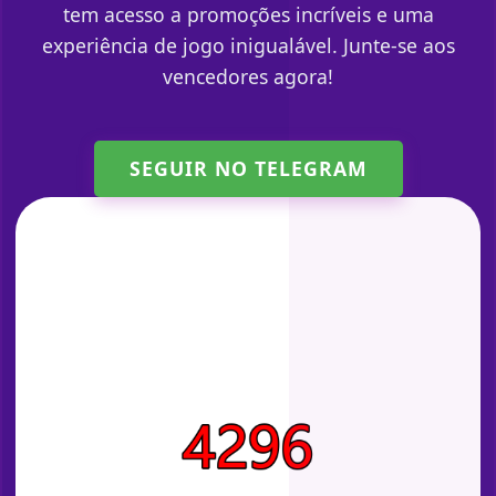
tem acesso a promoções incríveis e uma
experiência de jogo inigualável. Junte-se aos
vencedores agora!
SEGUIR NO TELEGRAM