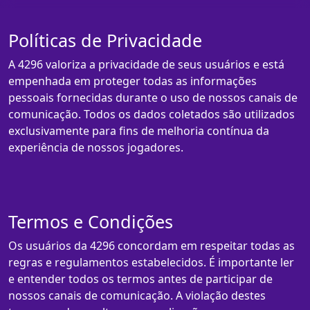
Políticas de Privacidade
A 4296 valoriza a privacidade de seus usuários e está
empenhada em proteger todas as informações
pessoais fornecidas durante o uso de nossos canais de
comunicação. Todos os dados coletados são utilizados
exclusivamente para fins de melhoria contínua da
experiência de nossos jogadores.
Termos e Condições
Os usuários da 4296 concordam em respeitar todas as
regras e regulamentos estabelecidos. É importante ler
e entender todos os termos antes de participar de
nossos canais de comunicação. A violação destes