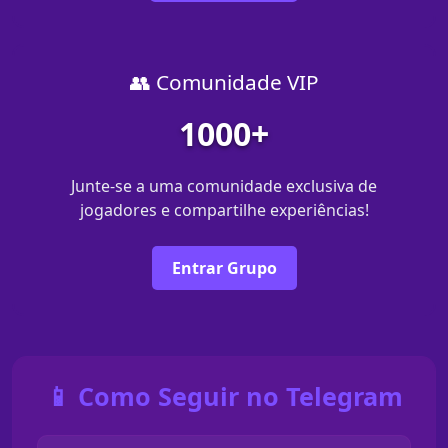
👥 Comunidade VIP
1000+
Junte-se a uma comunidade exclusiva de
jogadores e compartilhe experiências!
Entrar Grupo
📱 Como Seguir no Telegram