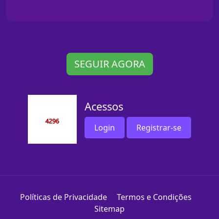
SEGUIR AGORA
Acessos
Login
Registrar-se
Políticas de Privacidade
Termos e Condições
Sitemap