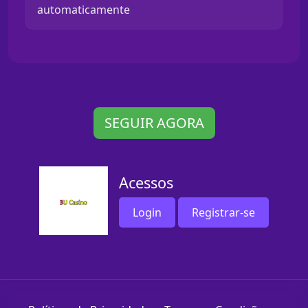
automaticamente
SEGUIR AGORA
Acessos
Login
Registrar-se