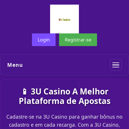
Login
Registrar-se
Menu
📱 3U Casino A Melhor
Plataforma de Apostas
Cadastre-se na 3U Casino para ganhar bônus no
cadastro e em cada recarga. Com a 3U Casino,