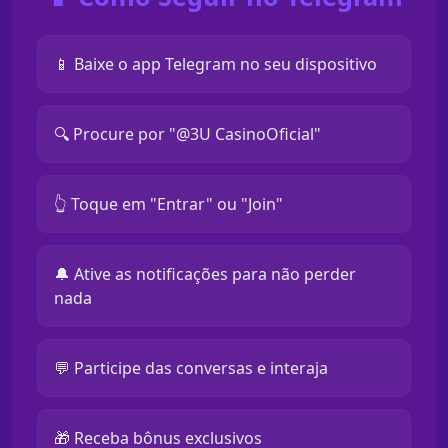
📱 Baixe o app Telegram no seu dispositivo
🔍 Procure por "@3U CasinoOficial"
👆 Toque em "Entrar" ou "Join"
🔔 Ative as notificações para não perder
nada
💬 Participe das conversas e interaja
🎁 Receba bônus exclusivos