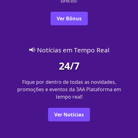
únicos!
Ver Bônus
📢 Notícias em Tempo Real
24/7
Fique por dentro de todas as novidades,
promoções e eventos da 3AA Plataforma em
tempo real!
Ver Notícias