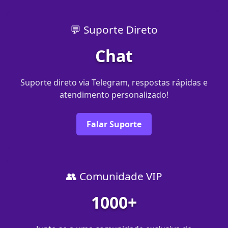
💬 Suporte Direto
Chat
Suporte direto via Telegram, respostas rápidas e
atendimento personalizado!
Falar Suporte
👥 Comunidade VIP
1000+