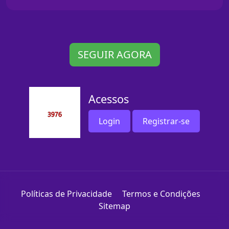
SEGUIR AGORA
Acessos
Login
Registrar-se
Políticas de Privacidade
Termos e Condições
Sitemap