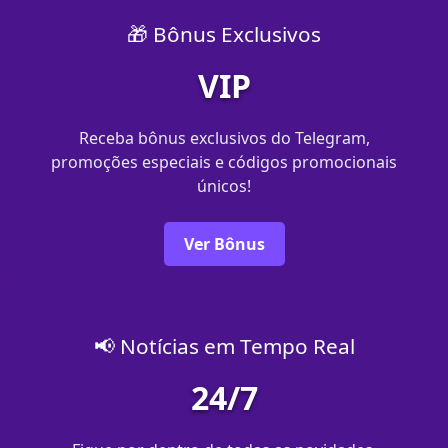
🎁 Bônus Exclusivos
VIP
Receba bônus exclusivos do Telegram,
promoções especiais e códigos promocionais
únicos!
Ver Bônus
📢 Notícias em Tempo Real
24/7