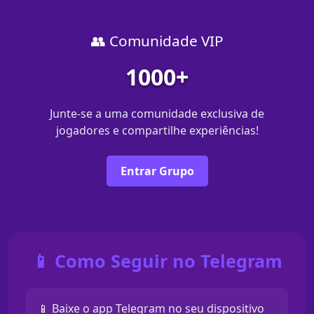
👥 Comunidade VIP
1000+
Junte-se a uma comunidade exclusiva de
jogadores e compartilhe experiências!
Entrar Grupo
📱 Como Seguir no Telegram
📱 Baixe o app Telegram no seu dispositivo