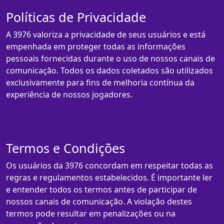
Políticas de Privacidade
A 3976 valoriza a privacidade de seus usuários e está
empenhada em proteger todas as informações
pessoais fornecidas durante o uso de nossos canais de
comunicação. Todos os dados coletados são utilizados
exclusivamente para fins de melhoria contínua da
experiência de nossos jogadores.
Termos e Condições
Os usuários da 3976 concordam em respeitar todas as
regras e regulamentos estabelecidos. É importante ler
e entender todos os termos antes de participar de
nossos canais de comunicação. A violação destes
termos pode resultar em penalizações ou na