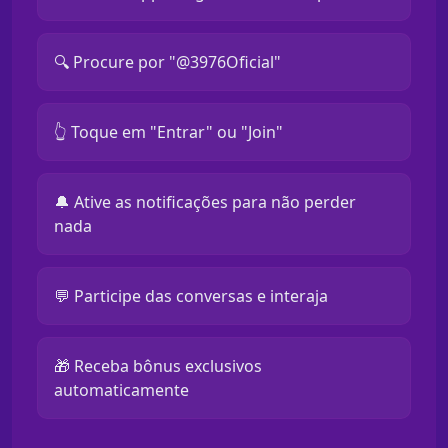
🔍 Procure por "@3976Oficial"
👆 Toque em "Entrar" ou "Join"
🔔 Ative as notificações para não perder
nada
💬 Participe das conversas e interaja
🎁 Receba bônus exclusivos
automaticamente