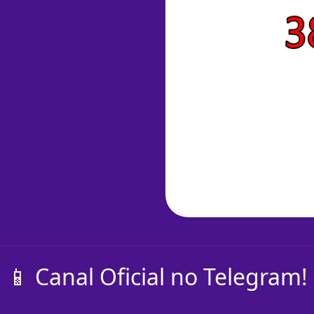
📱 Canal Oficial no Telegram!