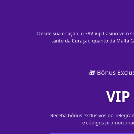
Desde sua criação, o 38V Vip Casino vem 
tanto da Curaçao quanto da Malta Ga
🎁 Bônus Exclu
VIP
Receba bônus exclusivos do Telegra
e códigos promocionai