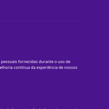
 pessoais fornecidas durante o uso de
elhoria contínua da experiência de nossos