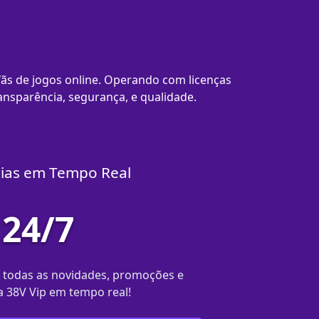
ãs de jogos online. Operando com licenças
ansparência, segurança, e qualidade.
cias em Tempo Real
24/7
e todas as novidades, promoções e
a 38V Vip em tempo real!