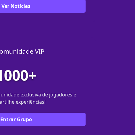
Ver Notícias
Comunidade VIP
1000+
unidade exclusiva de jogadores e
rtilhe experiências!
Entrar Grupo