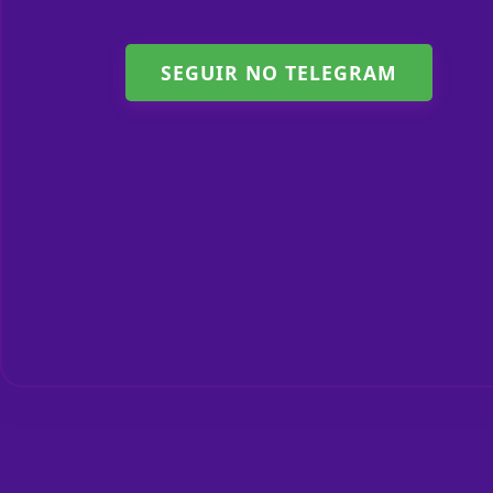
SEGUIR NO TELEGRAM