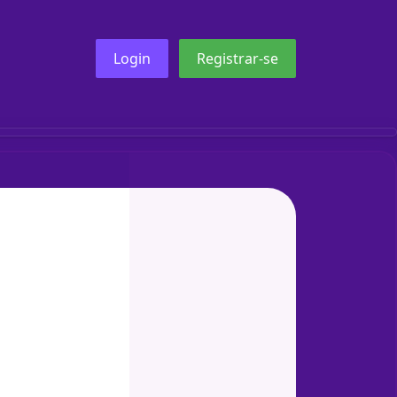
Login
Registrar-se