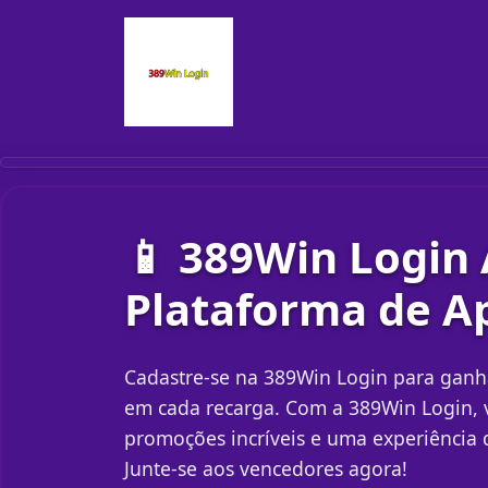
📱 389Win Login
Plataforma de A
Cadastre-se na 389Win Login para ganh
em cada recarga. Com a 389Win Login, 
promoções incríveis e uma experiência d
Junte-se aos vencedores agora!