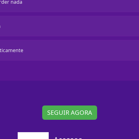
erder nada
a
aticamente
SEGUIR AGORA