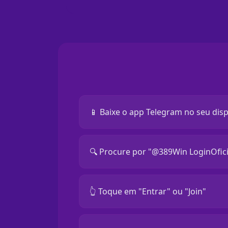
📱 Baixe o app Telegram no seu disp
🔍 Procure por "@389Win LoginOfici
👆 Toque em "Entrar" ou "Join"