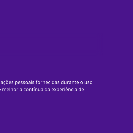
mações pessoais fornecidas durante o uso
e melhoria contínua da experiência de