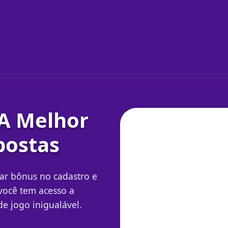
 A Melhor
postas
ar bônus no cadastro e
você tem acesso a
e jogo inigualável.