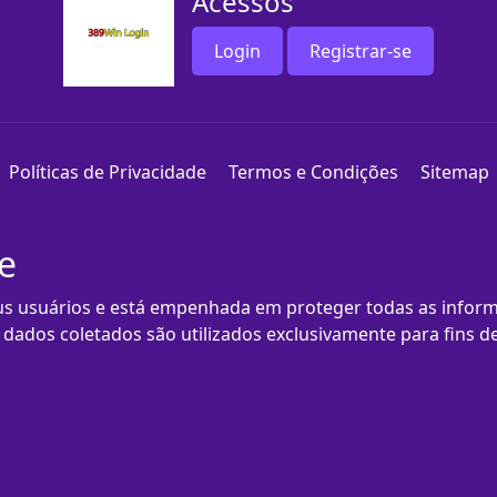
Acessos
Login
Registrar-se
Políticas de Privacidade
Termos e Condições
Sitemap
de
eus usuários e está empenhada em proteger todas as infor
dados coletados são utilizados exclusivamente para fins d