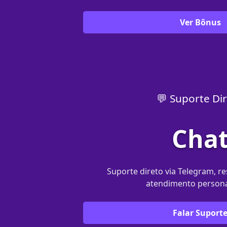
Ver Bônus
💬 Suporte Di
Cha
Suporte direto via Telegram, r
atendimento persona
Falar Suport