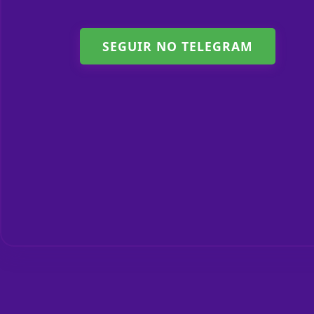
SEGUIR NO TELEGRAM