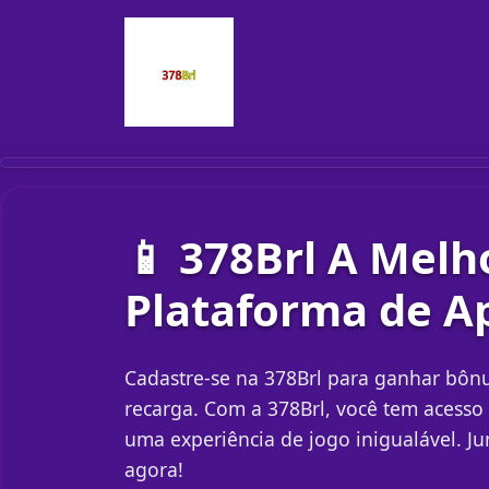
📱 378Brl A Melh
Plataforma de A
Cadastre-se na 378Brl para ganhar bôn
recarga. Com a 378Brl, você tem acesso 
uma experiência de jogo inigualável. J
agora!