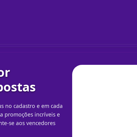
or
postas
us no cadastro e em cada
a promoções incríveis e
unte-se aos vencedores