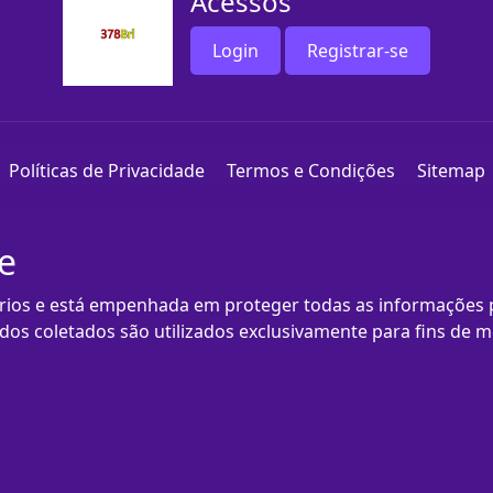
Acessos
Login
Registrar-se
Políticas de Privacidade
Termos e Condições
Sitemap
de
uários e está empenhada em proteger todas as informações 
os coletados são utilizados exclusivamente para fins de m