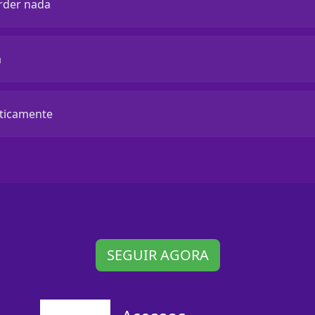
erder nada
a
aticamente
SEGUIR AGORA