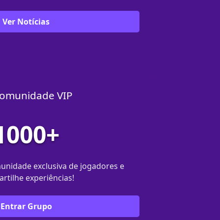
Ver Notícias
Comunidade VIP
1000+
unidade exclusiva de jogadores e
rtilhe experiências!
Entrar Grupo