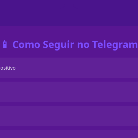
📱 Como Seguir no Telegram
ositivo