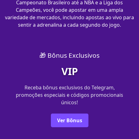
Campeonato Brasileiro até a NBA e a Liga dos
Campeões, você pode apostar em uma ampla
variedade de mercados, incluindo apostas ao vivo para
sentir a adrenalina a cada segundo do jogo.
🎁 Bônus Exclusivos
VIP
Receba bônus exclusivos do Telegram,
promoções especiais e códigos promocionais
únicos!
Ver Bônus