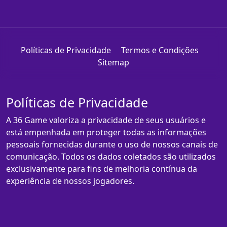
Políticas de Privacidade
Termos e Condições
Sitemap
Políticas de Privacidade
A 36 Game valoriza a privacidade de seus usuários e
está empenhada em proteger todas as informações
pessoais fornecidas durante o uso de nossos canais de
comunicação. Todos os dados coletados são utilizados
exclusivamente para fins de melhoria contínua da
experiência de nossos jogadores.