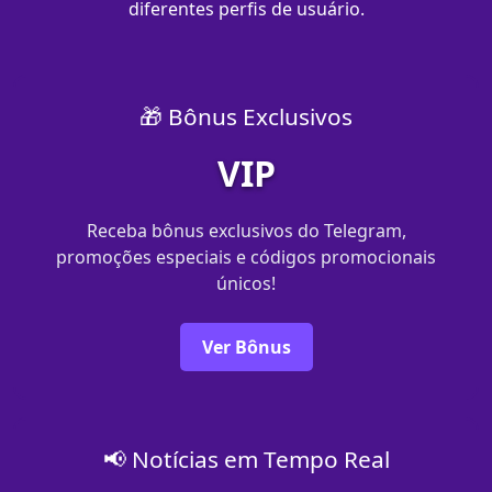
diferentes perfis de usuário.
🎁 Bônus Exclusivos
VIP
Receba bônus exclusivos do Telegram,
promoções especiais e códigos promocionais
únicos!
Ver Bônus
📢 Notícias em Tempo Real