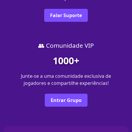
Falar Suporte
👥 Comunidade VIP
1000+
Junte-se a uma comunidade exclusiva de
jogadores e compartilhe experiências!
Entrar Grupo