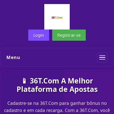
Login
Registrar-se
Menu
📱 36T.Com A Melhor
Plataforma de Apostas
Cadastre-se na 36T.Com para ganhar bônus no
cadastro e em cada recarga. Com a 36T.Com, você