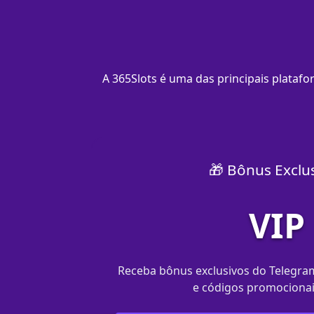
A 365Slots é uma das principais platafo
🎁 Bônus Exclu
VIP
Receba bônus exclusivos do Telegra
e códigos promocionai