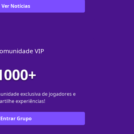
Ver Notícias
Comunidade VIP
1000+
unidade exclusiva de jogadores e
rtilhe experiências!
Entrar Grupo