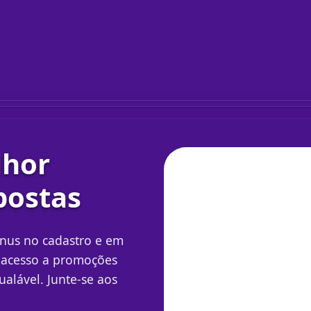
lhor
postas
ônus no cadastro e em
m acesso a promoções
ualável. Junte-se aos