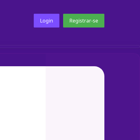
Login
Registrar-se