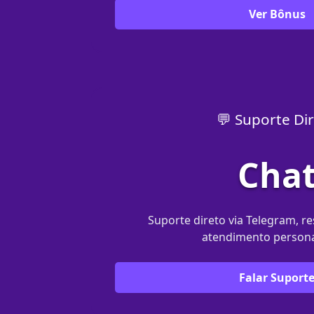
Ver Bônus
💬 Suporte Di
Cha
Suporte direto via Telegram, r
atendimento persona
Falar Suport