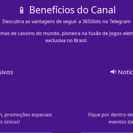
📱 Benefícios do Canal
Descubra as vantagens de seguir a 365Slots no Telegram
rmas de cassino do mundo, pioneira na fusão de jogos eletr
exclusiva no Brasil.
sivos
📢 Notí
m, promoções especiais
Fique por dentro d
s únicos!
eventos da