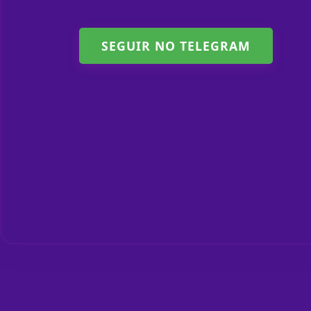
SEGUIR NO TELEGRAM