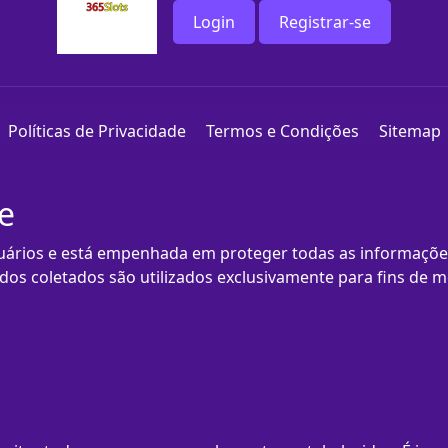
Login
Registrar-se
Políticas de Privacidade
Termos e Condições
Sitemap
de
usuários e está empenhada em proteger todas as informaçõe
os coletados são utilizados exclusivamente para fins de m