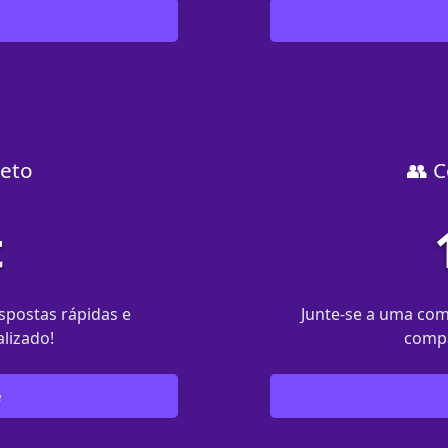
reto
👥 
t
espostas rápidas e
Junte-se a uma com
lizado!
compa
e