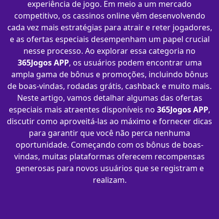
experiência de jogo. Em meio a um mercado
competitivo, os cassinos online vêm desenvolvendo
cada vez mais estratégias para atrair e reter jogadores,
e as ofertas especiais desempenham um papel crucial
nesse processo. Ao explorar essa categoria no
365Jogos APP
, os usuários podem encontrar uma
ampla gama de bônus e promoções, incluindo bônus
de boas-vindas, rodadas grátis, cashback e muito mais.
Neste artigo, vamos detalhar algumas das ofertas
especiais mais atraentes disponíveis no
365Jogos APP
,
discutir como aproveitá-las ao máximo e fornecer dicas
para garantir que você não perca nenhuma
oportunidade. Começando com os bônus de boas-
vindas, muitas plataformas oferecem recompensas
generosas para novos usuários que se registram e
realizam.