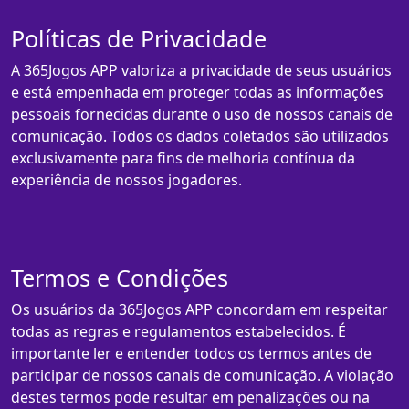
Políticas de Privacidade
A 365Jogos APP valoriza a privacidade de seus usuários
e está empenhada em proteger todas as informações
pessoais fornecidas durante o uso de nossos canais de
comunicação. Todos os dados coletados são utilizados
exclusivamente para fins de melhoria contínua da
experiência de nossos jogadores.
Termos e Condições
Os usuários da 365Jogos APP concordam em respeitar
todas as regras e regulamentos estabelecidos. É
importante ler e entender todos os termos antes de
participar de nossos canais de comunicação. A violação
destes termos pode resultar em penalizações ou na