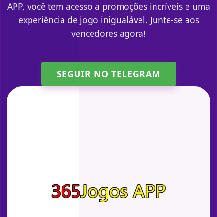
APP, você tem acesso a promoções incríveis e uma
experiência de jogo inigualável. Junte-se aos
vencedores agora!
SEGUIR NO TELEGRAM