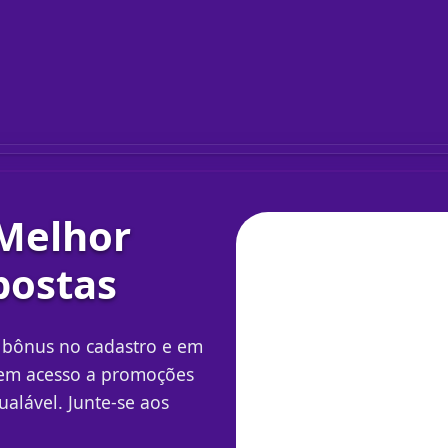
 Melhor
postas
 bônus no cadastro e em
tem acesso a promoções
ualável. Junte-se aos