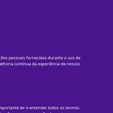
ções pessoais fornecidas durante o uso de
elhoria contínua da experiência de nossos
mportante ler e entender todos os termos