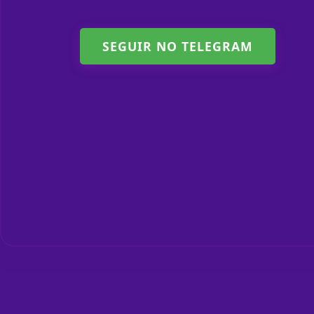
SEGUIR NO TELEGRAM