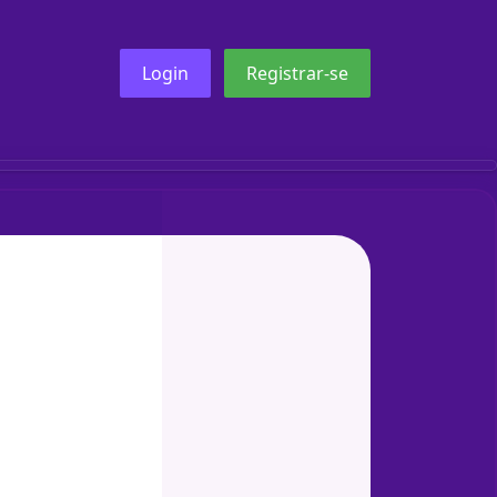
Login
Registrar-se