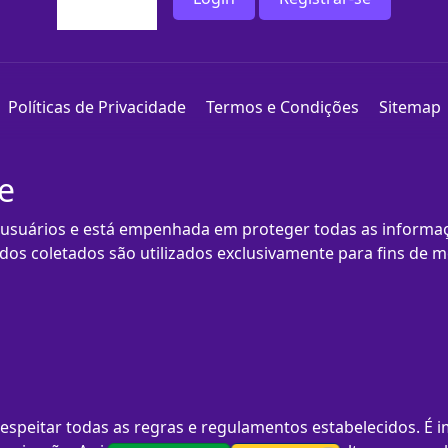
Políticas de Privacidade
Termos e Condições
Sitemap
de
s usuários e está empenhada em proteger todas as informa
os coletados são utilizados exclusivamente para fins de m
peitar todas as regras e regulamentos estabelecidos. É i