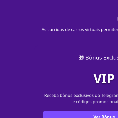
As corridas de carros virtuais permit
🎁 Bônus Exclu
VIP
Receba bônus exclusivos do Telegra
e códigos promocionai
Ver Bônus