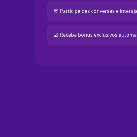
💬 Participe das conversas e interaj
🎁 Receba bônus exclusivos autom