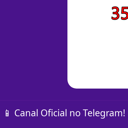
📱 Canal Oficial no Telegram!