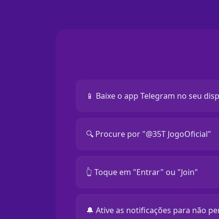
📱 Baixe o app Telegram no seu disp
🔍 Procure por "@35T JogoOficial"
👆 Toque em "Entrar" ou "Join"
🔔 Ative as notificações para não p