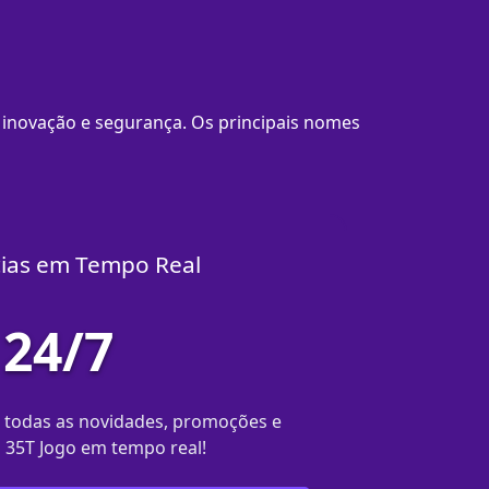
 inovação e segurança. Os principais nomes
cias em Tempo Real
24/7
e todas as novidades, promoções e
 35T Jogo em tempo real!