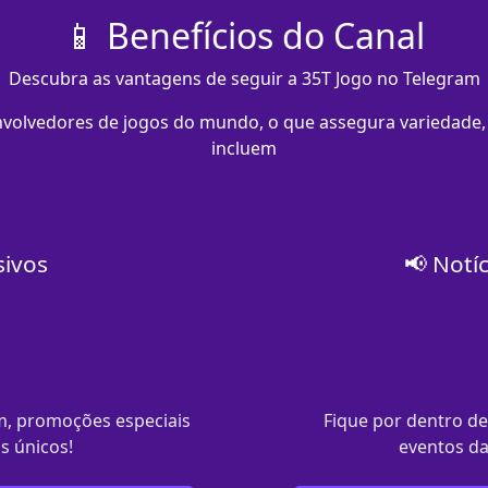
📱 Benefícios do Canal
Descubra as vantagens de seguir a 35T Jogo no Telegram
volvedores de jogos do mundo, o que assegura variedade,
incluem
sivos
📢 Notí
m, promoções especiais
Fique por dentro d
s únicos!
eventos da