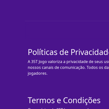
Políticas de Privacida
A 35T Jogo valoriza a privacidade de seus 
nossos canais de comunicação. Todos os dad
jogadores.
Termos e Condições