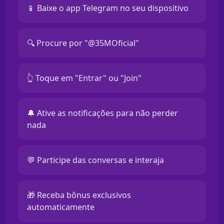
📱 Baixe o app Telegram no seu dispositivo
🔍 Procure por "@35MOficial"
👆 Toque em "Entrar" ou "Join"
🔔 Ative as notificações para não perder
nada
💬 Participe das conversas e interaja
🎁 Receba bônus exclusivos
automaticamente