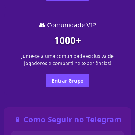
👥 Comunidade VIP
1000+
Junte-se a uma comunidade exclusiva de
jogadores e compartilhe experiências!
Entrar Grupo
📱 Como Seguir no Telegram