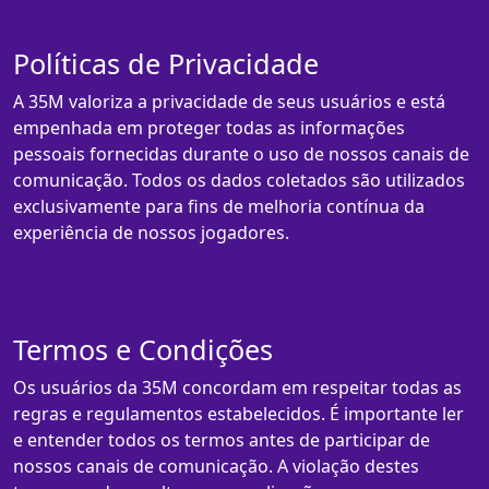
Políticas de Privacidade
A 35M valoriza a privacidade de seus usuários e está
empenhada em proteger todas as informações
pessoais fornecidas durante o uso de nossos canais de
comunicação. Todos os dados coletados são utilizados
exclusivamente para fins de melhoria contínua da
experiência de nossos jogadores.
Termos e Condições
Os usuários da 35M concordam em respeitar todas as
regras e regulamentos estabelecidos. É importante ler
e entender todos os termos antes de participar de
nossos canais de comunicação. A violação destes