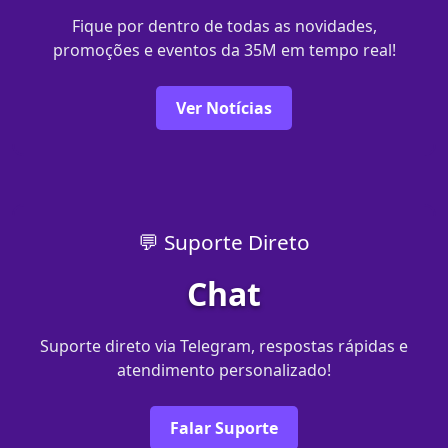
Fique por dentro de todas as novidades,
promoções e eventos da 35M em tempo real!
Ver Notícias
💬 Suporte Direto
Chat
Suporte direto via Telegram, respostas rápidas e
atendimento personalizado!
Falar Suporte