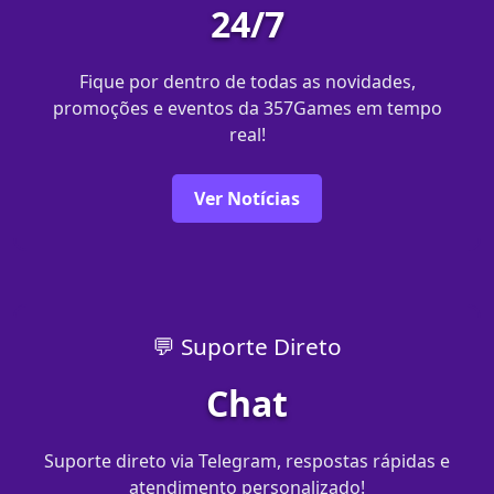
24/7
Fique por dentro de todas as novidades,
promoções e eventos da 357Games em tempo
real!
Ver Notícias
💬 Suporte Direto
Chat
Suporte direto via Telegram, respostas rápidas e
atendimento personalizado!