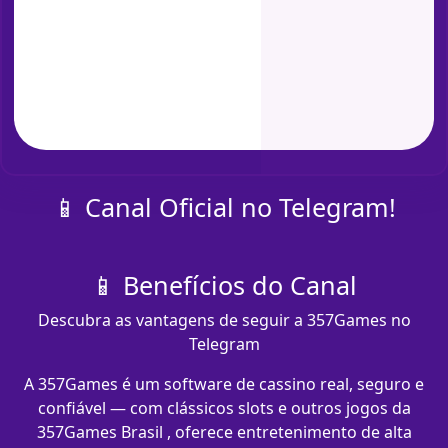
📱 Canal Oficial no Telegram!
📱 Benefícios do Canal
Descubra as vantagens de seguir a 357Games no
Telegram
A 357Games é um software de cassino real, seguro e
confiável — com clássicos slots e outros jogos da
357Games Brasil , oferece entretenimento de alta