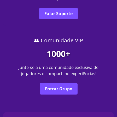
Falar Suporte
👥 Comunidade VIP
1000+
Junte-se a uma comunidade exclusiva de
jogadores e compartilhe experiências!
Entrar Grupo