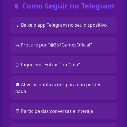
📱 Como Seguir no Telegram
📱 Baixe o app Telegram no seu dispositivo
🔍 Procure por "@357GamesOficial"
👆 Toque em "Entrar" ou "Join"
🔔 Ative as notificações para não perder
nada
💬 Participe das conversas e interaja