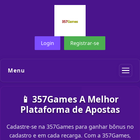
Login
Registrar-se
Menu
📱 357Games A Melhor
Plataforma de Apostas
Cadastre-se na 357Games para ganhar bônus no
cadastro e em cada recarga. Com a 357Games,