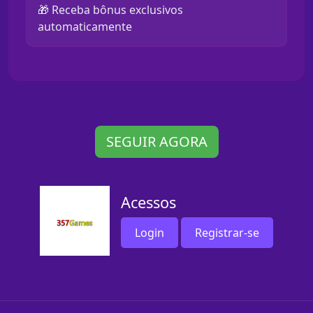
🎁 Receba bônus exclusivos
automaticamente
SEGUIR AGORA
Acessos
Login
Registrar-se