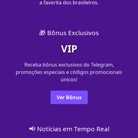
a favorita dos brasileiros.
🎁 Bônus Exclusivos
VIP
Receba bônus exclusivos do Telegram,
promoções especiais e códigos promocionais
únicos!
Ver Bônus
📢 Notícias em Tempo Real