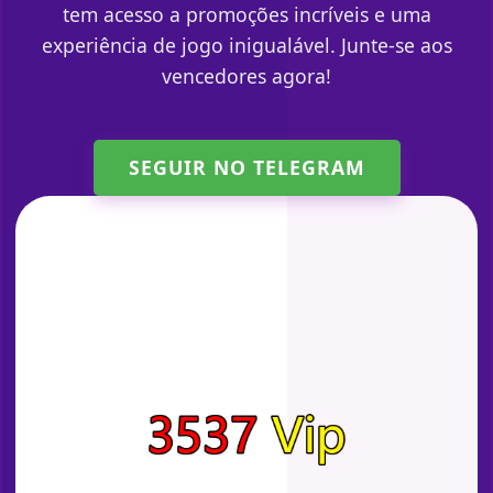
tem acesso a promoções incríveis e uma
experiência de jogo inigualável. Junte-se aos
vencedores agora!
SEGUIR NO TELEGRAM