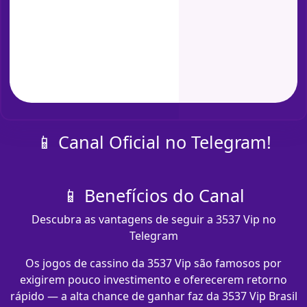
📱 Canal Oficial no Telegram!
📱 Benefícios do Canal
Descubra as vantagens de seguir a 3537 Vip no
Telegram
Os jogos de cassino da 3537 Vip são famosos por
exigirem pouco investimento e oferecerem retorno
rápido — a alta chance de ganhar faz da 3537 Vip Brasil