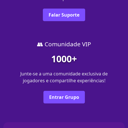
Falar Suporte
👥 Comunidade VIP
1000+
Junte-se a uma comunidade exclusiva de
jogadores e compartilhe experiências!
Entrar Grupo