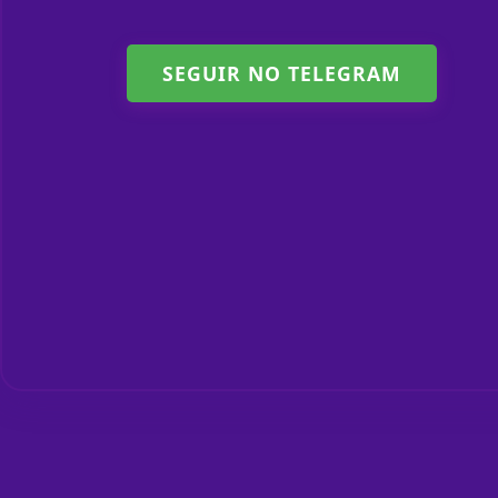
SEGUIR NO TELEGRAM