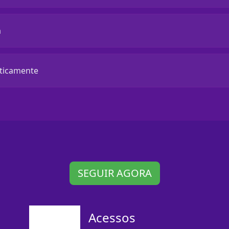
a
aticamente
SEGUIR AGORA
Acessos