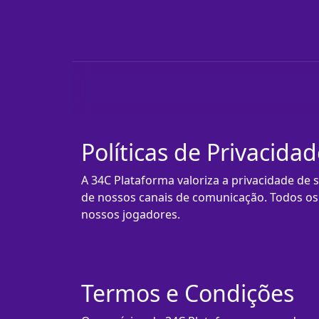
Políticas de Privacida
A 34C Plataforma valoriza a privacidade de
de nossos canais de comunicação. Todos os 
nossos jogadores.
Termos e Condições