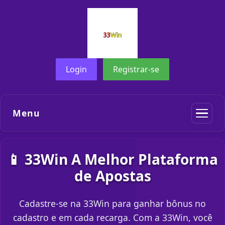
Login
Registrar-se
Menu
📱 33Win A Melhor Plataforma
de Apostas
Cadastre-se na 33Win para ganhar bônus no
cadastro e em cada recarga. Com a 33Win, você