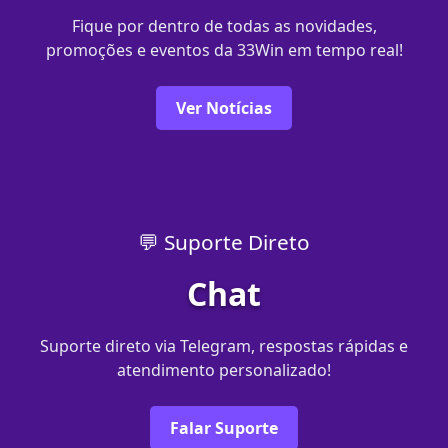
Fique por dentro de todas as novidades,
promoções e eventos da 33Win em tempo real!
Ver Notícias
💬 Suporte Direto
Chat
Suporte direto via Telegram, respostas rápidas e
atendimento personalizado!
Falar Suporte