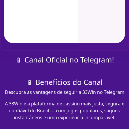
📱 Canal Oficial no Telegram!
📱 Benefícios do Canal
Descubra as vantagens de seguir a 33Win no Telegram
A 33Win é a plataforma de cassino mais justa, segura e
confiável do Brasil — com jogos populares, saques
instantâneos e uma experiência incomparável.