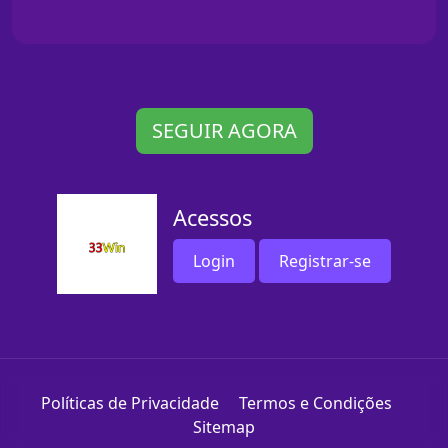
SEGUIR AGORA
Acessos
Login
Registrar-se
Políticas de Privacidade
Termos e Condições
Sitemap