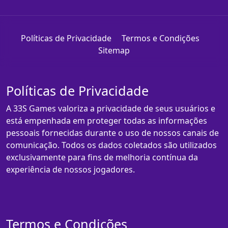
Políticas de Privacidade
Termos e Condições
Sitemap
Políticas de Privacidade
A 33S Games valoriza a privacidade de seus usuários e
está empenhada em proteger todas as informações
pessoais fornecidas durante o uso de nossos canais de
comunicação. Todos os dados coletados são utilizados
exclusivamente para fins de melhoria contínua da
experiência de nossos jogadores.
Termos e Condições