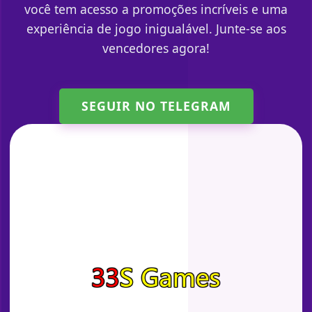
você tem acesso a promoções incríveis e uma
experiência de jogo inigualável. Junte-se aos
vencedores agora!
SEGUIR NO TELEGRAM