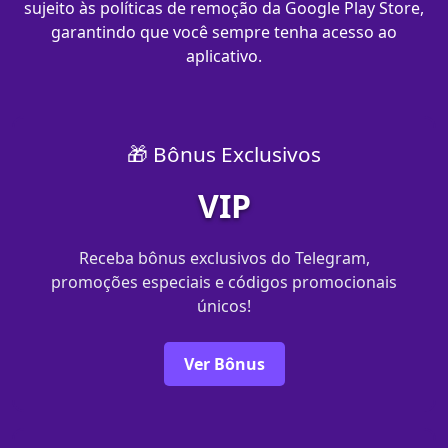
sujeito às políticas de remoção da Google Play Store,
garantindo que você sempre tenha acesso ao
aplicativo.
🎁 Bônus Exclusivos
VIP
Receba bônus exclusivos do Telegram,
promoções especiais e códigos promocionais
únicos!
Ver Bônus