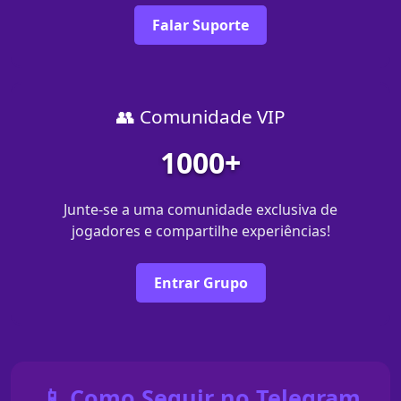
Falar Suporte
👥 Comunidade VIP
1000+
Junte-se a uma comunidade exclusiva de
jogadores e compartilhe experiências!
Entrar Grupo
📱 Como Seguir no Telegram