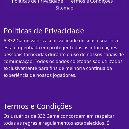
Políticas de Privacidade
Termos e Condições
Sitemap
Políticas de Privacidade
A 332 Game valoriza a privacidade de seus usuários e
está empenhada em proteger todas as informações
pessoais fornecidas durante o uso de nossos canais de
comunicação. Todos os dados coletados são utilizados
exclusivamente para fins de melhoria contínua da
experiência de nossos jogadores.
Termos e Condições
Os usuários da 332 Game concordam em respeitar
todas as regras e regulamentos estabelecidos. É