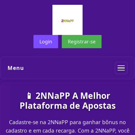
Login
Registrar-se
Menu
📱 2NNaPP A Melhor
Plataforma de Apostas
Cadastre-se na 2NNaPP para ganhar bônus no
cadastro e em cada recarga. Com a 2NNaPP, você