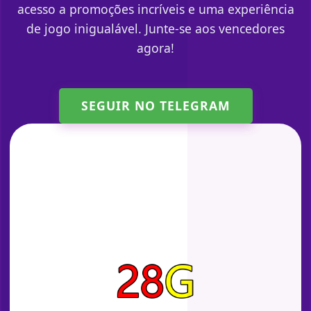
acesso a promoções incríveis e uma experiência
de jogo inigualável. Junte-se aos vencedores
agora!
SEGUIR NO TELEGRAM