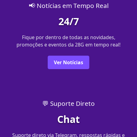
📢 Notícias em Tempo Real
24/7
Fique por dentro de todas as novidades,
promoções e eventos da 28G em tempo real!
Ver Notícias
💬 Suporte Direto
Chat
Suporte direto via Telegram, respostas rápidas e