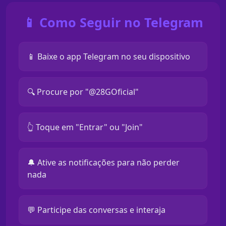
📱 Como Seguir no Telegram
📱 Baixe o app Telegram no seu dispositivo
🔍 Procure por "@28GOficial"
👆 Toque em "Entrar" ou "Join"
🔔 Ative as notificações para não perder
nada
💬 Participe das conversas e interaja