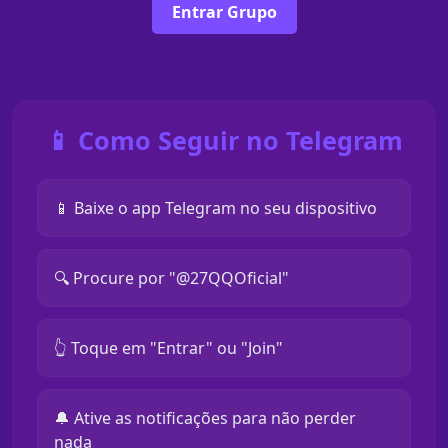
Entrar Grupo
📱 Como Seguir no Telegram
📱 Baixe o app Telegram no seu dispositivo
🔍 Procure por "@27QQOficial"
👆 Toque em "Entrar" ou "Join"
🔔 Ative as notificações para não perder
nada