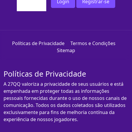
Login
Registrar-se
Políticas de Privacidade
Termos e Condições
Sitemap
Políticas de Privacidade
A 27QQ valoriza a privacidade de seus usuários e está
empenhada em proteger todas as informações
pessoais fornecidas durante o uso de nossos canais de
comunicação. Todos os dados coletados são utilizados
exclusivamente para fins de melhoria contínua da
experiência de nossos jogadores.