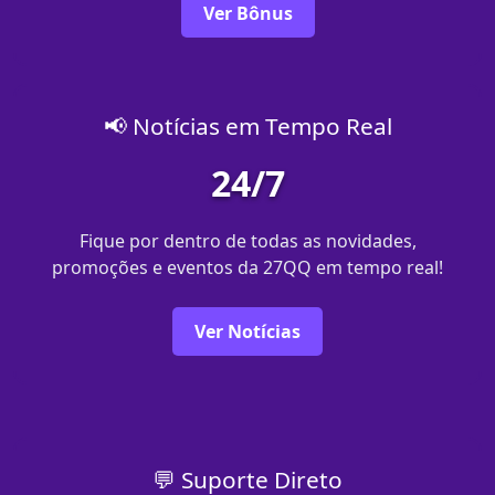
Ver Bônus
📢 Notícias em Tempo Real
24/7
Fique por dentro de todas as novidades,
promoções e eventos da 27QQ em tempo real!
Ver Notícias
💬 Suporte Direto