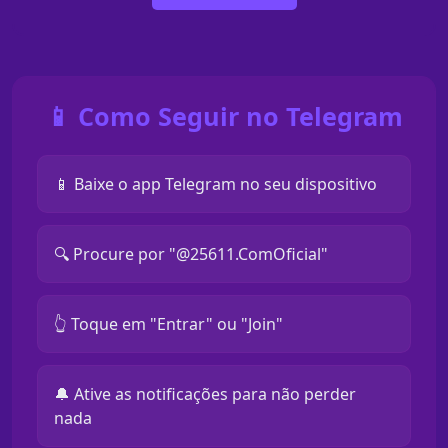
📱 Como Seguir no Telegram
📱 Baixe o app Telegram no seu dispositivo
🔍 Procure por "@25611.ComOficial"
👆 Toque em "Entrar" ou "Join"
🔔 Ative as notificações para não perder
nada