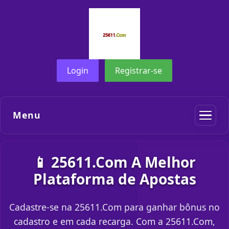
Login
Registrar-se
Menu
📱 25611.Com A Melhor
Plataforma de Apostas
Cadastre-se na 25611.Com para ganhar bônus no
cadastro e em cada recarga. Com a 25611.Com,