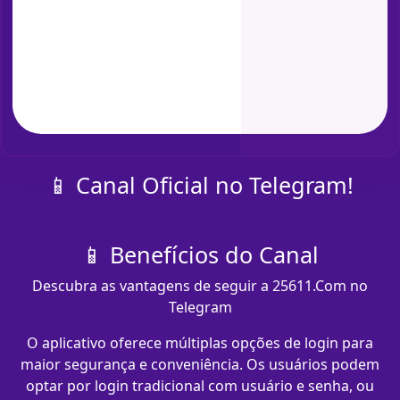
📱 Canal Oficial no Telegram!
📱 Benefícios do Canal
Descubra as vantagens de seguir a 25611.Com no
Telegram
O aplicativo oferece múltiplas opções de login para
maior segurança e conveniência. Os usuários podem
optar por login tradicional com usuário e senha, ou