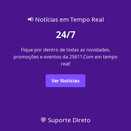
📢 Notícias em Tempo Real
24/7
Fique por dentro de todas as novidades,
promoções e eventos da 25611.Com em tempo
real!
Ver Notícias
💬 Suporte Direto