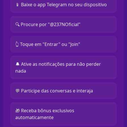
📱 Baixe o app Telegram no seu dispositivo
🔍 Procure por "@237NOficial"
👆 Toque em "Entrar" ou "Join"
🔔 Ative as notificações para não perder
nada
💬 Participe das conversas e interaja
🎁 Receba bônus exclusivos
automaticamente