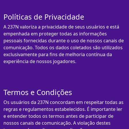
Políticas de Privacidade
A 237N valoriza a privacidade de seus usuários e está
empenhada em proteger todas as informações
pessoais fornecidas durante o uso de nossos canais de
comunicação. Todos os dados coletados são utilizados
exclusivamente para fins de melhoria contínua da
experiência de nossos jogadores.
Termos e Condições
Os usuários da 237N concordam em respeitar todas as
regras e regulamentos estabelecidos. É importante ler
e entender todos os termos antes de participar de
nossos canais de comunicação. A violação destes