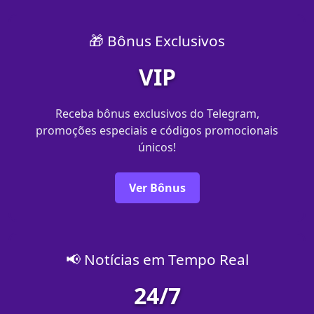
🎁 Bônus Exclusivos
VIP
Receba bônus exclusivos do Telegram,
promoções especiais e códigos promocionais
únicos!
Ver Bônus
📢 Notícias em Tempo Real
24/7