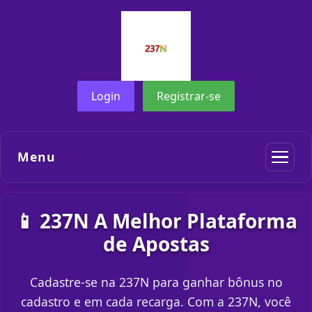
Login
Registrar-se
Menu
📱 237N A Melhor Plataforma
de Apostas
Cadastre-se na 237N para ganhar bônus no
cadastro e em cada recarga. Com a 237N, você