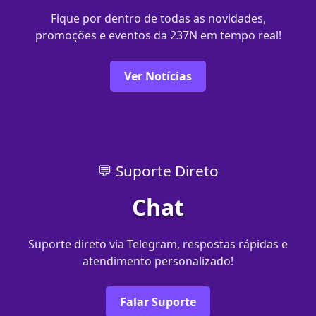
Fique por dentro de todas as novidades,
promoções e eventos da 237N em tempo real!
Ver Notícias
💬 Suporte Direto
Chat
Suporte direto via Telegram, respostas rápidas e
atendimento personalizado!
Falar Suporte