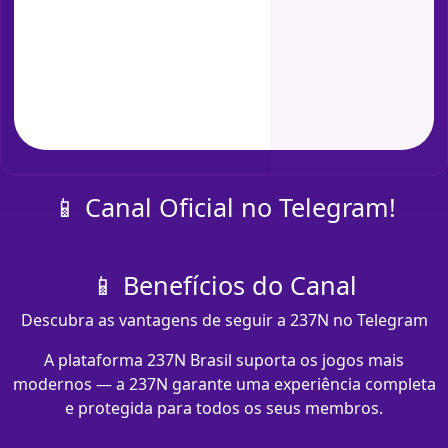
📱 Canal Oficial no Telegram!
📱 Benefícios do Canal
Descubra as vantagens de seguir a 237N no Telegram
A plataforma 237N Brasil suporta os jogos mais
modernos — a 237N garante uma experiência completa
e protegida para todos os seus membros.