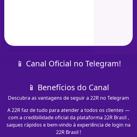
📱 Canal Oficial no Telegram!
📱 Benefícios do Canal
Descubra as vantagens de seguir a 22R no Telegram
A 22R faz de tudo para atender a todos os clientes —
com a credibilidade oficial da plataforma 22R Brasil ,
saques rápidos e bem-vindo à experiência de login na
22R Brasil !