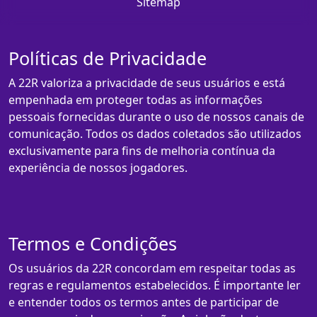
Sitemap
Políticas de Privacidade
A 22R valoriza a privacidade de seus usuários e está
empenhada em proteger todas as informações
pessoais fornecidas durante o uso de nossos canais de
comunicação. Todos os dados coletados são utilizados
exclusivamente para fins de melhoria contínua da
experiência de nossos jogadores.
Termos e Condições
Os usuários da 22R concordam em respeitar todas as
regras e regulamentos estabelecidos. É importante ler
e entender todos os termos antes de participar de