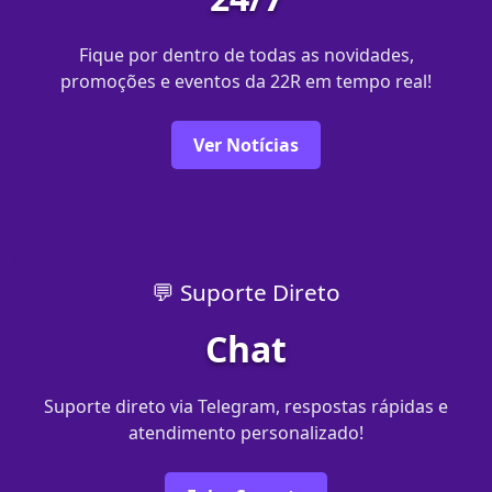
Fique por dentro de todas as novidades,
promoções e eventos da 22R em tempo real!
Ver Notícias
💬 Suporte Direto
Chat
Suporte direto via Telegram, respostas rápidas e
atendimento personalizado!