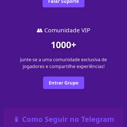
Falar Suporte
👥 Comunidade VIP
1000+
Junte-se a uma comunidade exclusiva de
jogadores e compartilhe experiências!
Entrar Grupo
📱 Como Seguir no Telegram