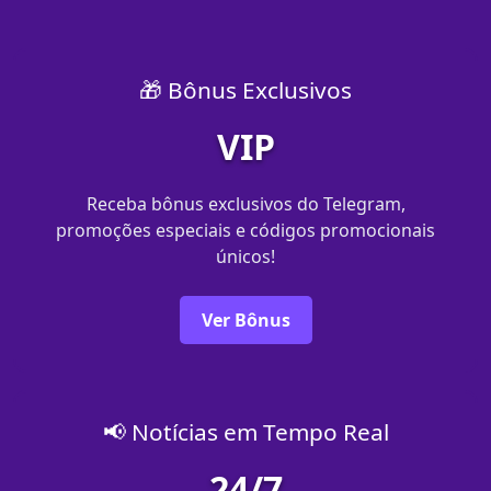
🎁 Bônus Exclusivos
VIP
Receba bônus exclusivos do Telegram,
promoções especiais e códigos promocionais
únicos!
Ver Bônus
📢 Notícias em Tempo Real
24/7