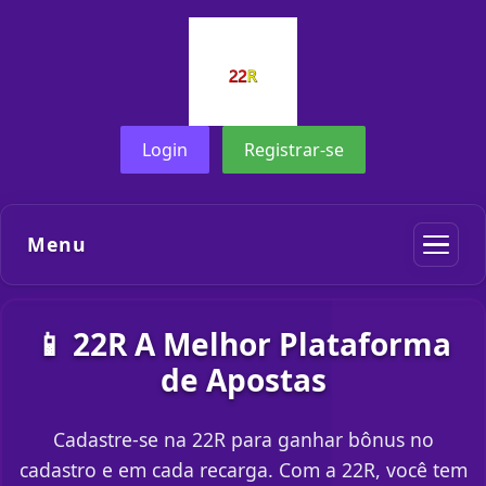
Login
Registrar-se
Menu
📱 22R A Melhor Plataforma
de Apostas
Cadastre-se na 22R para ganhar bônus no
cadastro e em cada recarga. Com a 22R, você tem