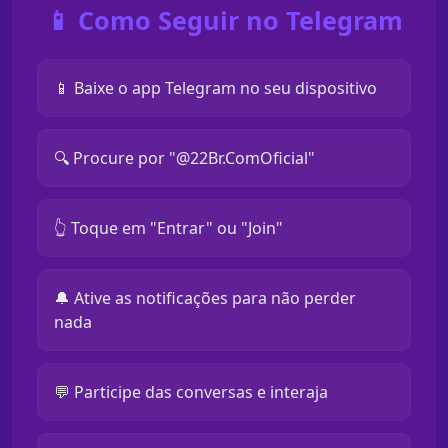
📱 Como Seguir no Telegram
📱 Baixe o app Telegram no seu dispositivo
🔍 Procure por "@22Br.ComOficial"
👆 Toque em "Entrar" ou "Join"
🔔 Ative as notificações para não perder
nada
💬 Participe das conversas e interaja