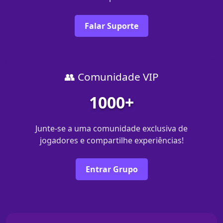
Falar Suporte
👥 Comunidade VIP
1000+
Junte-se a uma comunidade exclusiva de
jogadores e compartilhe experiências!
Entrar Grupo