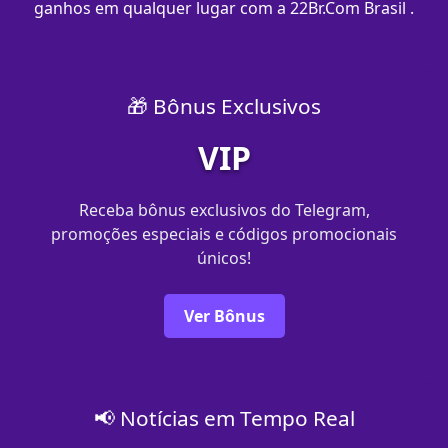
ganhos em qualquer lugar com a 22Br.Com Brasil .
🎁 Bônus Exclusivos
VIP
Receba bônus exclusivos do Telegram,
promoções especiais e códigos promocionais
únicos!
Ver Bônus
📢 Notícias em Tempo Real