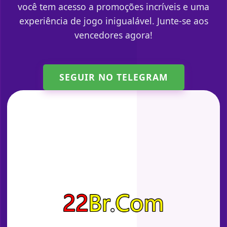
você tem acesso a promoções incríveis e uma
experiência de jogo inigualável. Junte-se aos
vencedores agora!
SEGUIR NO TELEGRAM