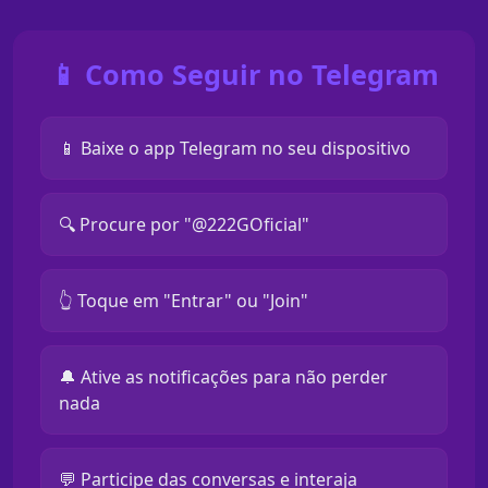
📱 Como Seguir no Telegram
📱 Baixe o app Telegram no seu dispositivo
🔍 Procure por "@222GOficial"
👆 Toque em "Entrar" ou "Join"
🔔 Ative as notificações para não perder
nada
💬 Participe das conversas e interaja