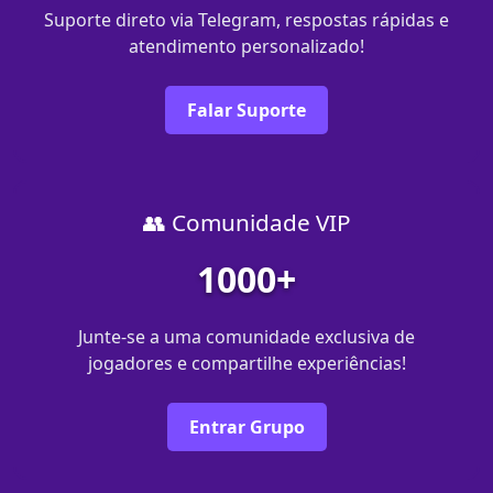
Suporte direto via Telegram, respostas rápidas e
atendimento personalizado!
Falar Suporte
👥 Comunidade VIP
1000+
Junte-se a uma comunidade exclusiva de
jogadores e compartilhe experiências!
Entrar Grupo