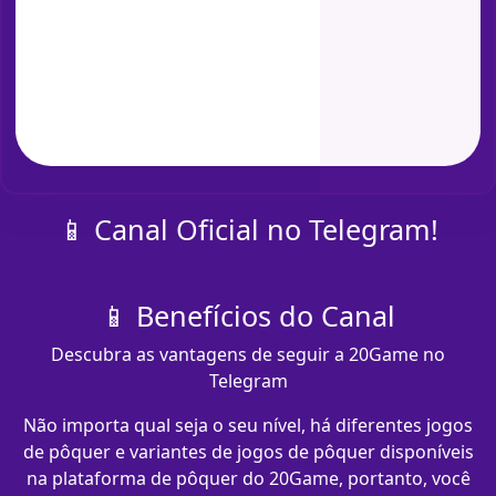
📱 Canal Oficial no Telegram!
📱 Benefícios do Canal
Descubra as vantagens de seguir a 20Game no
Telegram
Não importa qual seja o seu nível, há diferentes jogos
de pôquer e variantes de jogos de pôquer disponíveis
na plataforma de pôquer do 20Game, portanto, você