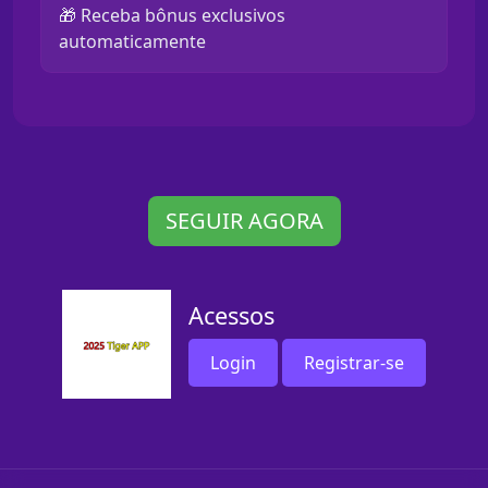
🎁 Receba bônus exclusivos
automaticamente
SEGUIR AGORA
Acessos
Login
Registrar-se