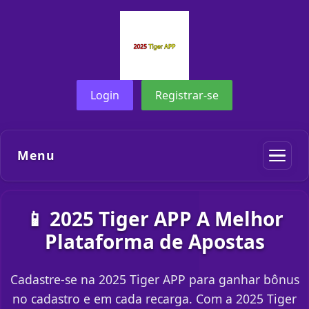
Login
Registrar-se
Menu
📱 2025 Tiger APP A Melhor
Plataforma de Apostas
Cadastre-se na 2025 Tiger APP para ganhar bônus
no cadastro e em cada recarga. Com a 2025 Tiger