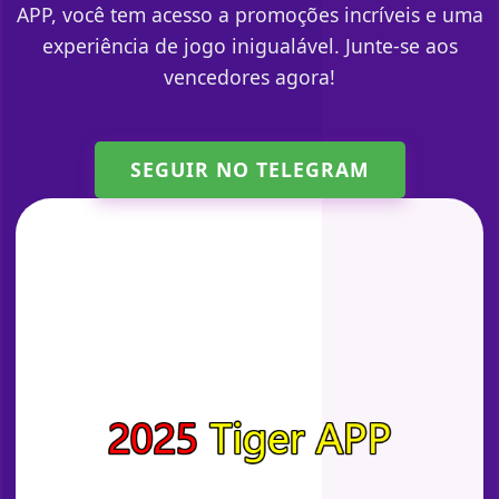
APP, você tem acesso a promoções incríveis e uma
experiência de jogo inigualável. Junte-se aos
vencedores agora!
SEGUIR NO TELEGRAM