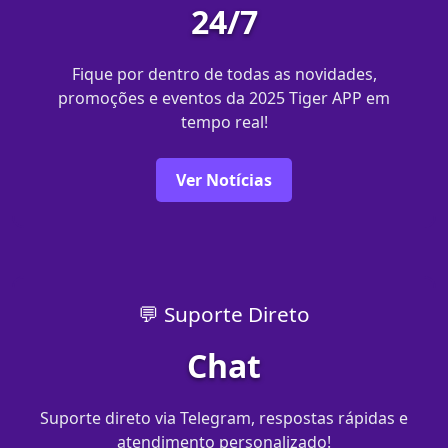
24/7
Fique por dentro de todas as novidades,
promoções e eventos da 2025 Tiger APP em
tempo real!
Ver Notícias
💬 Suporte Direto
Chat
Suporte direto via Telegram, respostas rápidas e
atendimento personalizado!