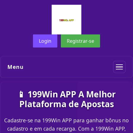
Login
Registrar-se
Menu
📱 199Win APP A Melhor
Plataforma de Apostas
Cadastre-se na 199Win APP para ganhar bônus no
cadastro e em cada recarga. Com a 199Win APP,