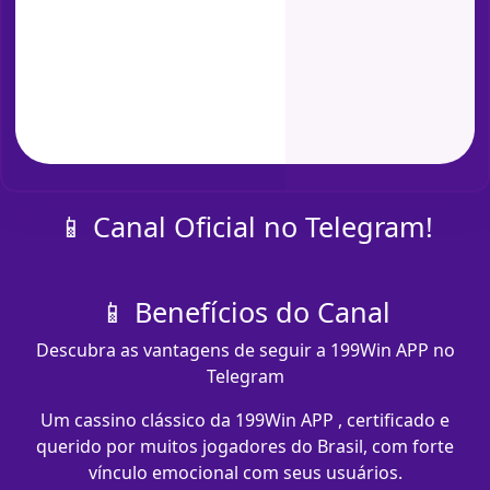
📱 Canal Oficial no Telegram!
📱 Benefícios do Canal
Descubra as vantagens de seguir a 199Win APP no
Telegram
Um cassino clássico da 199Win APP , certificado e
querido por muitos jogadores do Brasil, com forte
vínculo emocional com seus usuários.