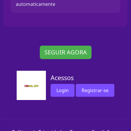
automaticamente
SEGUIR AGORA
Acessos
Login
Registrar-se