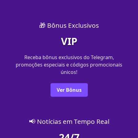
🎁 Bônus Exclusivos
VIP
Receba bônus exclusivos do Telegram,
promoções especiais e códigos promocionais
únicos!
Ver Bônus
📢 Notícias em Tempo Real
24/7