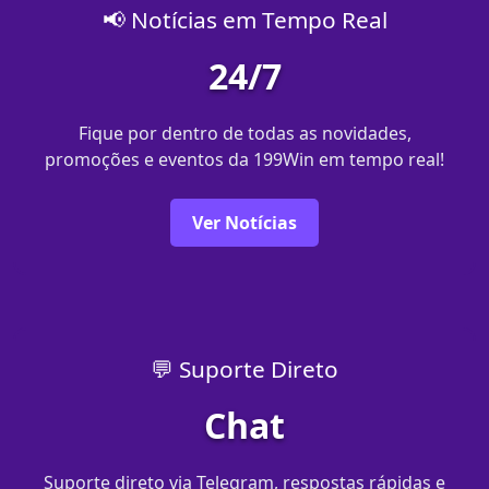
📢 Notícias em Tempo Real
24/7
Fique por dentro de todas as novidades,
promoções e eventos da 199Win em tempo real!
Ver Notícias
💬 Suporte Direto
Chat
Suporte direto via Telegram, respostas rápidas e