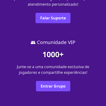
atendimento personalizado!
Falar Suporte
👥 Comunidade VIP
1000+
Junte-se a uma comunidade exclusiva de
jogadores e compartilhe experiências!
Entrar Grupo