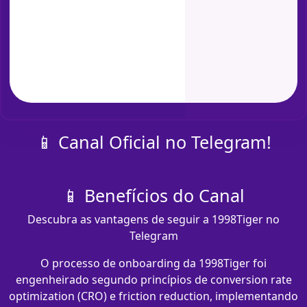
📱 Canal Oficial no Telegram!
📱 Benefícios do Canal
Descubra as vantagens de seguir a 1998Tiger no
Telegram
O processo de onboarding da 1998Tiger foi
engenheirado segundo princípios de conversion rate
optimization (CRO) e friction reduction, implementando