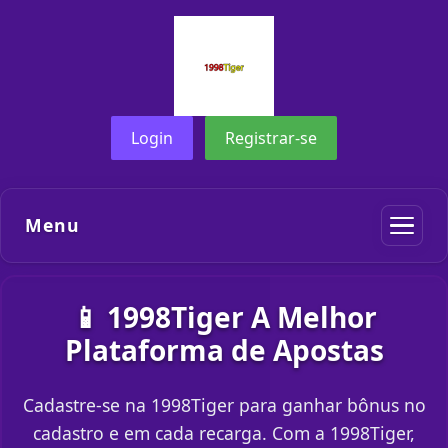
Login
Registrar-se
Menu
📱 1998Tiger A Melhor
Plataforma de Apostas
Cadastre-se na 1998Tiger para ganhar bônus no
cadastro e em cada recarga. Com a 1998Tiger,