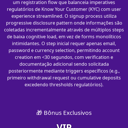
um registration flow que balanceia imperatives
regulatórios de Know Your Customer (KYC) com user
experience streamlined. O signup process utiliza
progressive disclosure pattern onde informações são
coletadas incrementalmente através de múltiplos steps
de baixa cognitive load, em vez de forms monolíticos
intimidantes. O step inicial requer apenas email,
password e currency selection, permitindo account
creation em <30 segundos, com verification e
documentação adicional sendo solicitada
posteriormente mediante triggers específicos (e.g.,
primeiro withdrawal request ou cumulative deposits
excedendo thresholds regulatórios).
🎁 Bônus Exclusivos
VIP