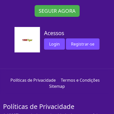
SEGUIR AGORA
Acessos
Login
Registrar-se
Políticas de Privacidade
Termos e Condições
Sitemap
Políticas de Privacidade