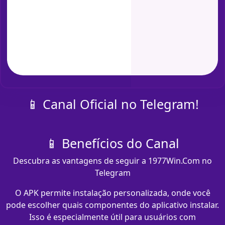
📱 Canal Oficial no Telegram!
📱 Benefícios do Canal
Descubra as vantagens de seguir a 1977Win.Com no
Telegram
O APK permite instalação personalizada, onde você
pode escolher quais componentes do aplicativo instalar.
Isso é especialmente útil para usuários com