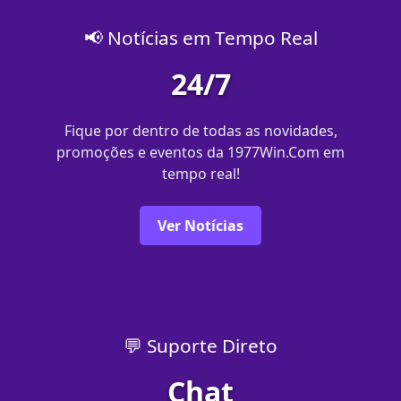
📢 Notícias em Tempo Real
24/7
Fique por dentro de todas as novidades,
promoções e eventos da 1977Win.Com em
tempo real!
Ver Notícias
💬 Suporte Direto
Chat