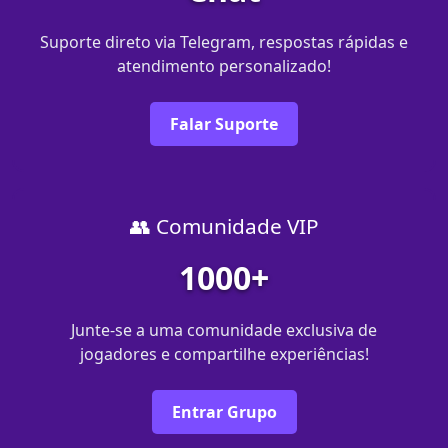
Suporte direto via Telegram, respostas rápidas e
atendimento personalizado!
Falar Suporte
👥 Comunidade VIP
1000+
Junte-se a uma comunidade exclusiva de
jogadores e compartilhe experiências!
Entrar Grupo