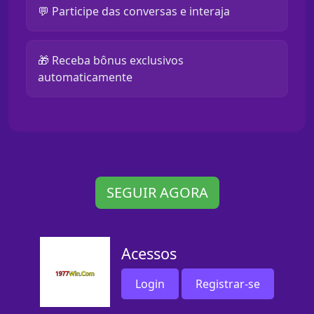
💬 Participe das conversas e interaja
🎁 Receba bônus exclusivos
automaticamente
SEGUIR AGORA
Acessos
Login
Registrar-se