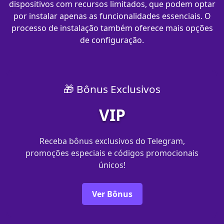
dispositivos com recursos limitados, que podem optar
por instalar apenas as funcionalidades essenciais. O
processo de instalação também oferece mais opções
de configuração.
🎁 Bônus Exclusivos
VIP
Receba bônus exclusivos do Telegram,
promoções especiais e códigos promocionais
únicos!
Ver Bônus