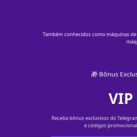
Também conhecidos como máquinas de fru
máqu
🎁 Bônus Exclu
VIP
Receba bônus exclusivos do Telegra
e códigos promocionai