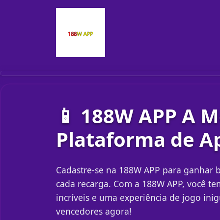
📱 188W APP A M
Plataforma de A
Cadastre-se na 188W APP para ganhar 
cada recarga. Com a 188W APP, você t
incríveis e uma experiência de jogo inig
vencedores agora!