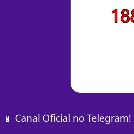
📱 Canal Oficial no Telegram!