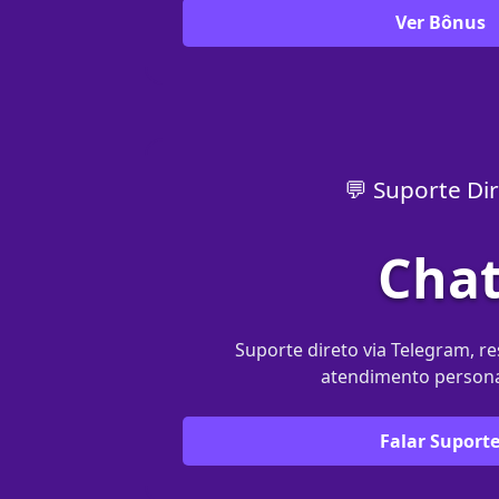
Ver Bônus
💬 Suporte Di
Cha
Suporte direto via Telegram, r
atendimento persona
Falar Suport