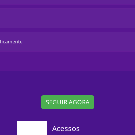
a
aticamente
SEGUIR AGORA
Acessos