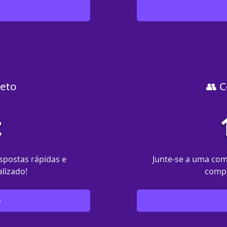
reto
👥 
t
espostas rápidas e
Junte-se a uma com
lizado!
compa
e