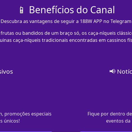
📱 Benefícios do Canal
Descubra as vantagens de seguir a 188W APP no Telegram
tas ou bandidos de um braço só, os caça-níqueis clássico
inas caça-níqueis tradicionais encontradas em cassinos fís
sivos
📢 Notí
m, promoções especiais
Fique por dentro d
s únicos!
eventos da