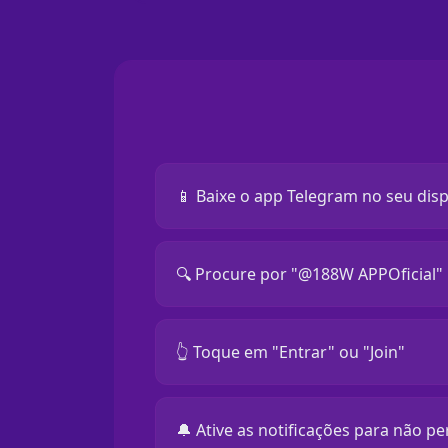
📱 Baixe o app Telegram no seu disp
🔍 Procure por "@188W APPOficial"
👆 Toque em "Entrar" ou "Join"
🔔 Ative as notificações para não p