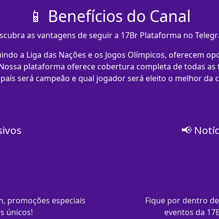
📱 Benefícios do Canal
scubra as vantagens de seguir a 17Br Plataforma no Teleg
cluindo a Liga das Nações e os Jogos Olímpicos, oferecem o
ossa plataforma oferece cobertura completa de todas as f
 país será campeão e qual jogador será eleito o melhor da 
sivos
📢 Notí
m, promoções especiais
Fique por dentro d
s únicos!
eventos da 17