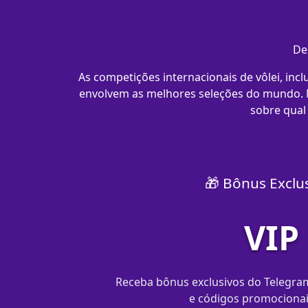
De
As competições internacionais de vôlei, in
envolvem as melhores seleções do mundo. N
sobre qual
🎁 Bônus Exclu
VIP
Receba bônus exclusivos do Telegra
e códigos promocionai