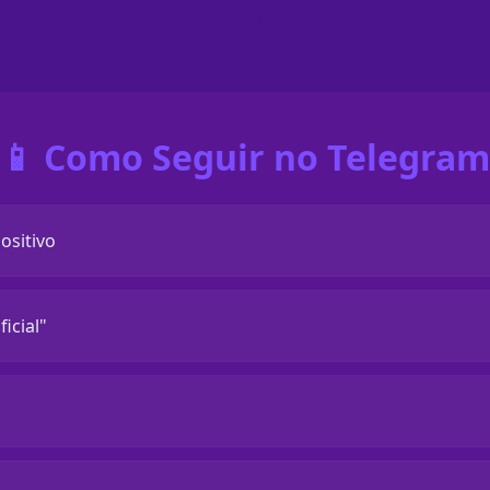
📱 Como Seguir no Telegram
ositivo
icial"