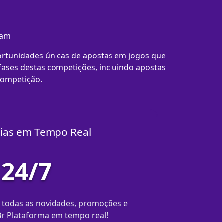
ram
portunidades únicas de apostas em jogos que
ases destas competições, incluindo apostas
competição.
cias em Tempo Real
24/7
e todas as novidades, promoções e
Br Plataforma em tempo real!