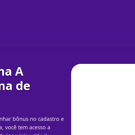
ma A
ma de
anhar bônus no cadastro e
, você tem acesso a