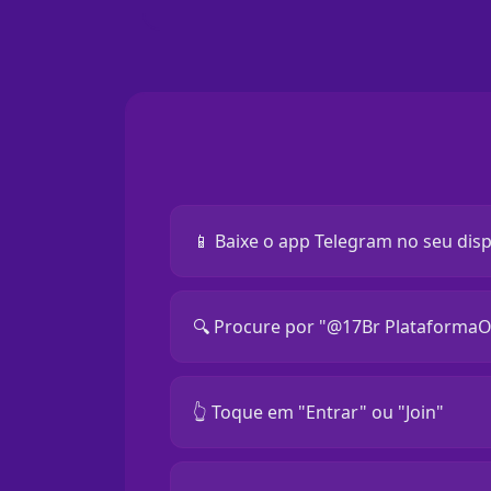
📱 Baixe o app Telegram no seu disp
🔍 Procure por "@17Br PlataformaOf
👆 Toque em "Entrar" ou "Join"