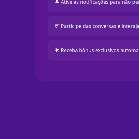
🔔 Ative as notificações para não p
💬 Participe das conversas e interaj
🎁 Receba bônus exclusivos autom