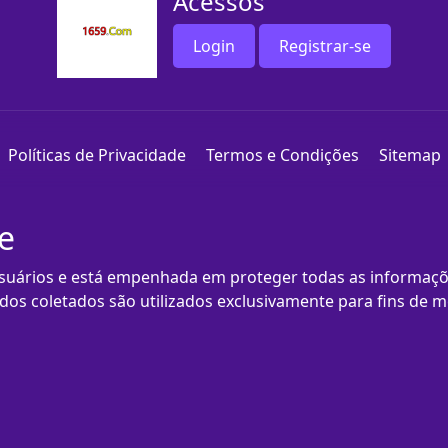
Acessos
Login
Registrar-se
Políticas de Privacidade
Termos e Condições
Sitemap
de
usuários e está empenhada em proteger todas as informaçõ
os coletados são utilizados exclusivamente para fins de m