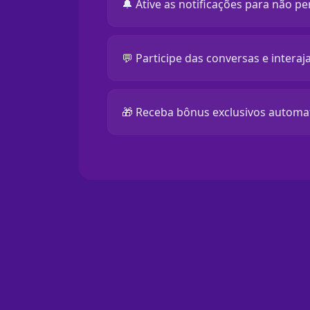
🔔 Ative as notificações para não p
💬 Participe das conversas e interaj
🎁 Receba bônus exclusivos autom