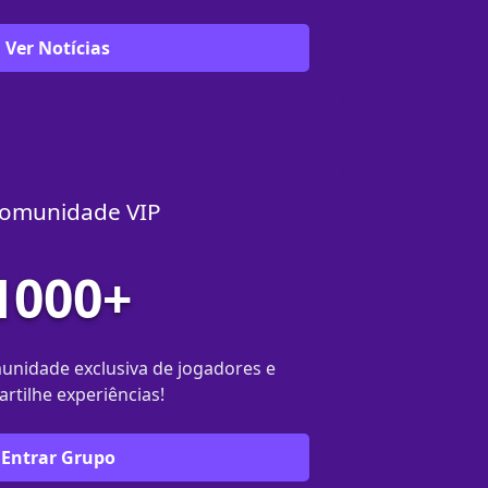
Ver Notícias
Comunidade VIP
1000+
unidade exclusiva de jogadores e
rtilhe experiências!
Entrar Grupo