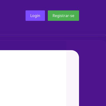
Login
Registrar-se