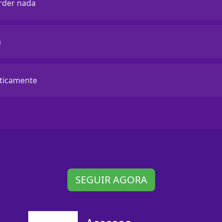
erder nada
a
aticamente
SEGUIR AGORA