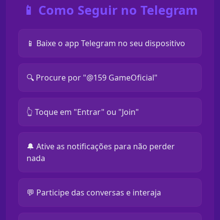
📱 Como Seguir no Telegram
📱 Baixe o app Telegram no seu dispositivo
🔍 Procure por "@159 GameOficial"
👆 Toque em "Entrar" ou "Join"
🔔 Ative as notificações para não perder
nada
💬 Participe das conversas e interaja