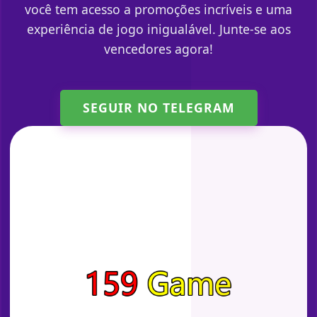
você tem acesso a promoções incríveis e uma
experiência de jogo inigualável. Junte-se aos
vencedores agora!
SEGUIR NO TELEGRAM