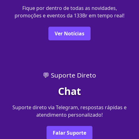
Fique por dentro de todas as novidades,
promoções e eventos da 133Br em tempo real!
Ver Notícias
💬 Suporte Direto
Chat
Suporte direto via Telegram, respostas rápidas e
atendimento personalizado!
Falar Suporte