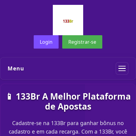
Login
Registrar-se
Menu
📱 133Br A Melhor Plataforma
de Apostas
Cadastre-se na 133Br para ganhar bônus no
cadastro e em cada recarga. Com a 133Br, você