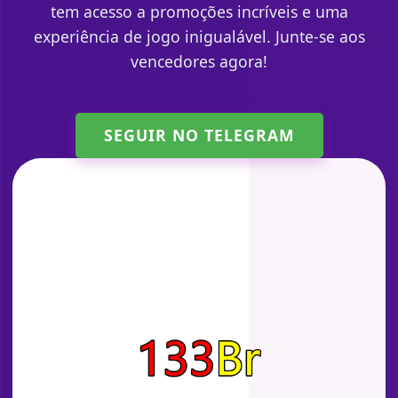
tem acesso a promoções incríveis e uma
experiência de jogo inigualável. Junte-se aos
vencedores agora!
SEGUIR NO TELEGRAM