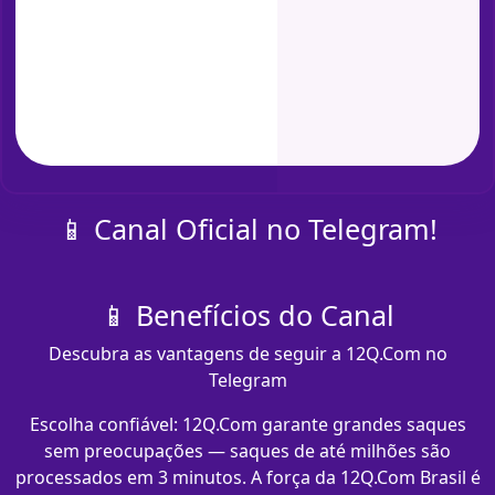
📱 Canal Oficial no Telegram!
📱 Benefícios do Canal
Descubra as vantagens de seguir a 12Q.Com no
Telegram
Escolha confiável: 12Q.Com garante grandes saques
sem preocupações — saques de até milhões são
processados em 3 minutos. A força da 12Q.Com Brasil é