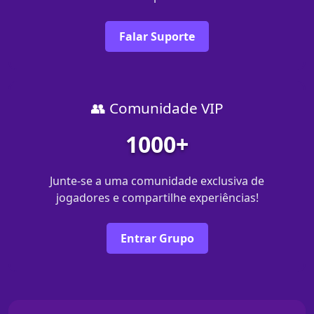
Falar Suporte
👥 Comunidade VIP
1000+
Junte-se a uma comunidade exclusiva de
jogadores e compartilhe experiências!
Entrar Grupo