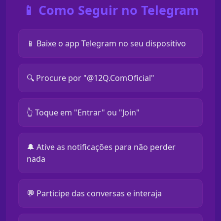
📱 Como Seguir no Telegram
📱 Baixe o app Telegram no seu dispositivo
🔍 Procure por "@12Q.ComOficial"
👆 Toque em "Entrar" ou "Join"
🔔 Ative as notificações para não perder
nada
💬 Participe das conversas e interaja