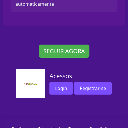
automaticamente
SEGUIR AGORA
Acessos
Login
Registrar-se