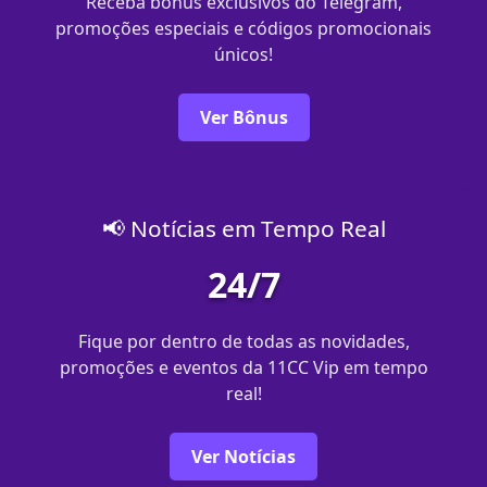
Receba bônus exclusivos do Telegram,
promoções especiais e códigos promocionais
únicos!
Ver Bônus
📢 Notícias em Tempo Real
24/7
Fique por dentro de todas as novidades,
promoções e eventos da 11CC Vip em tempo
real!
Ver Notícias