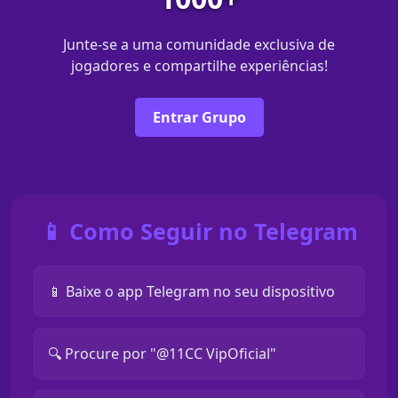
Junte-se a uma comunidade exclusiva de
jogadores e compartilhe experiências!
Entrar Grupo
📱 Como Seguir no Telegram
📱 Baixe o app Telegram no seu dispositivo
🔍 Procure por "@11CC VipOficial"