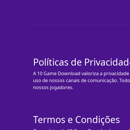
Políticas de Privacida
A 10 Game Download valoriza a privacidade
uso de nossos canais de comunicação. Todos
nossos jogadores.
Termos e Condições