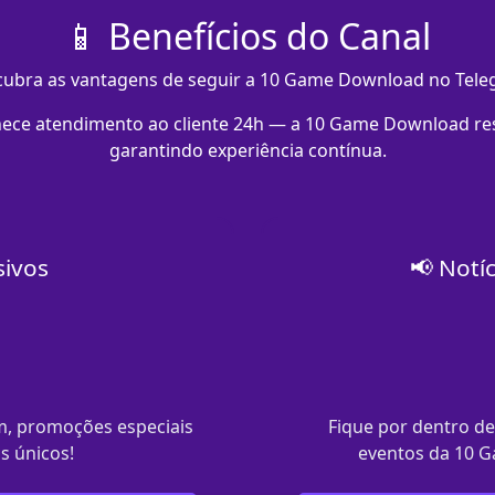
📱 Benefícios do Canal
ubra as vantagens de seguir a 10 Game Download no Tel
nece atendimento ao cliente 24h — a 10 Game Download res
garantindo experiência contínua.
sivos
📢 Notí
m, promoções especiais
Fique por dentro d
s únicos!
eventos da 10 