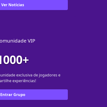
Ver Notícias
Comunidade VIP
1000+
unidade exclusiva de jogadores e
rtilhe experiências!
Entrar Grupo