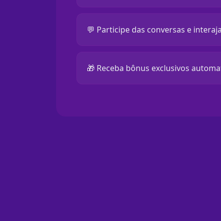
💬 Participe das conversas e interaj
🎁 Receba bônus exclusivos autom