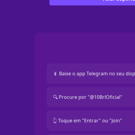
📱 Baixe o app Telegram no seu disp
🔍 Procure por "@10BrlOficial"
👆 Toque em "Entrar" ou "Join"