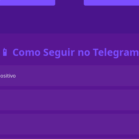
📱 Como Seguir no Telegram
ositivo