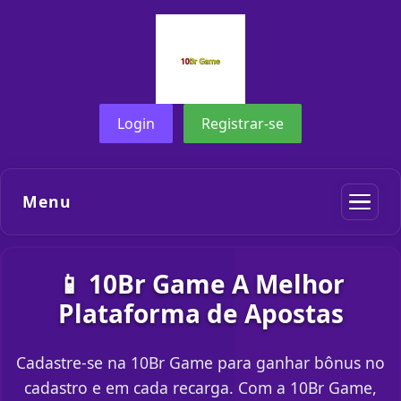
Login
Registrar-se
Menu
📱 10Br Game A Melhor
Plataforma de Apostas
Cadastre-se na 10Br Game para ganhar bônus no
cadastro e em cada recarga. Com a 10Br Game,