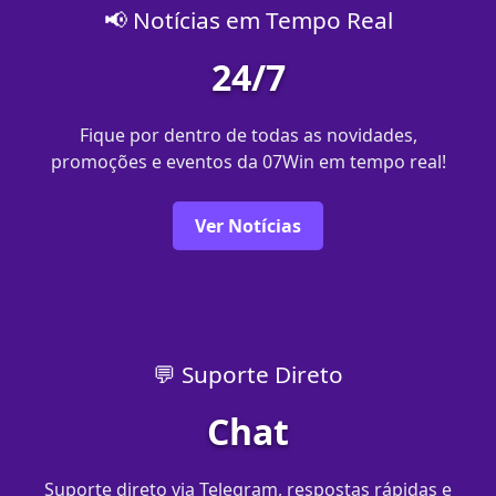
📢 Notícias em Tempo Real
24/7
Fique por dentro de todas as novidades,
promoções e eventos da 07Win em tempo real!
Ver Notícias
💬 Suporte Direto
Chat
Suporte direto via Telegram, respostas rápidas e