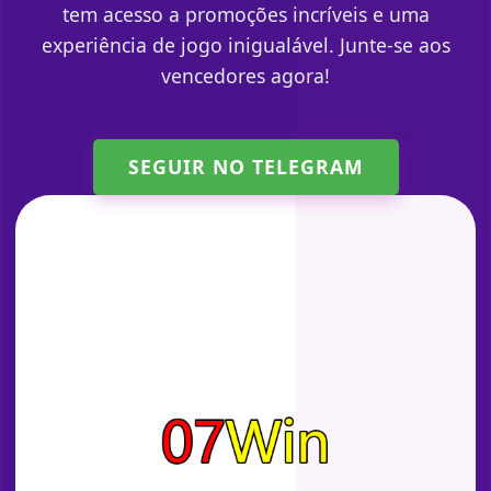
tem acesso a promoções incríveis e uma
experiência de jogo inigualável. Junte-se aos
vencedores agora!
SEGUIR NO TELEGRAM