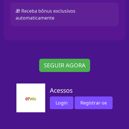
🎁 Receba bônus exclusivos
automaticamente
SEGUIR AGORA
Acessos
Login
Registrar-se