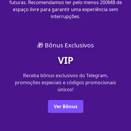
futuras. Recomendamos ter pelo menos 200MB de
espaço livre para garantir uma experiência sem
interrupções.
🎁 Bônus Exclusivos
VIP
Receba bônus exclusivos do Telegram,
promoções especiais e códigos promocionais
únicos!
Ver Bônus